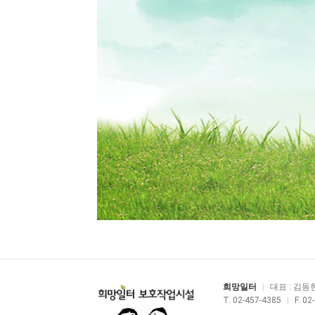
희망일터
|
대표 : 김동
T. 02-457-4385
|
F. 02